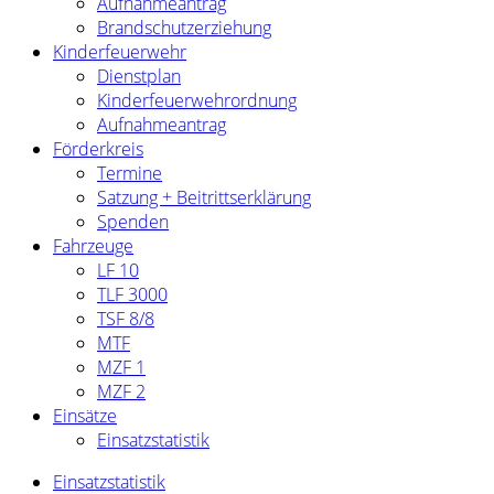
Aufnahmeantrag
Brandschutzerziehung
Kinderfeuerwehr
Dienstplan
Kinderfeuerwehrordnung
Aufnahmeantrag
Förderkreis
Termine
Satzung + Beitrittserklärung
Spenden
Fahrzeuge
LF 10
TLF 3000
TSF 8/8
MTF
MZF 1
MZF 2
Einsätze
Einsatzstatistik
Einsatzstatistik